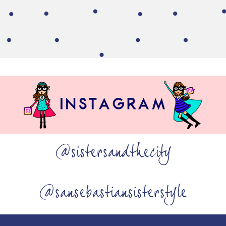
@sistersandthecity
@sansebastiansisterstyle