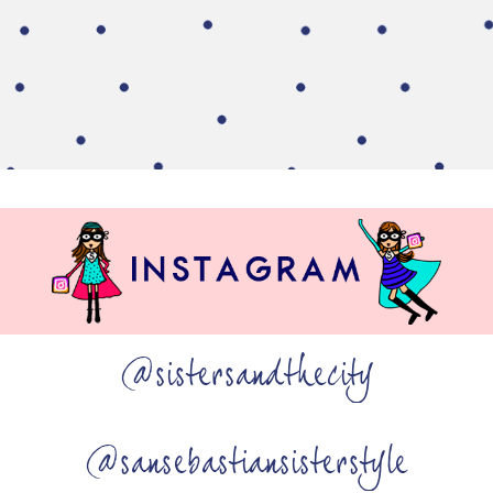
@sistersandthecity
@sansebastiansisterstyle