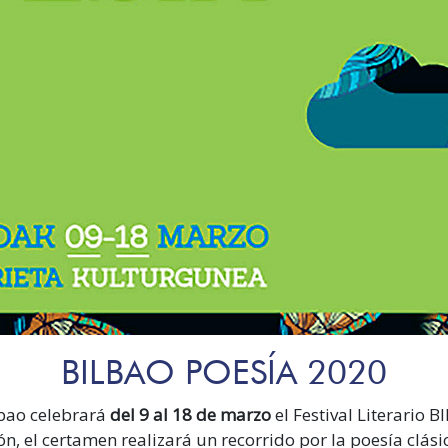
BILBAO POESÍA 2020
lbao celebrará
del 9 al 18 de marzo
el Festival Literario 
ón, el certamen realizará un recorrido por la poesía clás