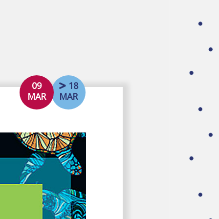
09
18
MAR
MAR