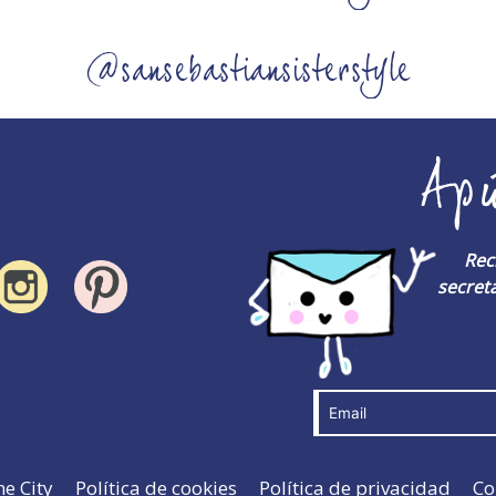
@sansebastiansisterstyle
Ap
Rec
secreta
he City
Política de cookies
Política de privacidad
Co