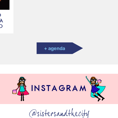
O
A
MO
+ agenda
@sistersandthecity