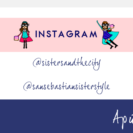
@sistersandthecity
@sansebastiansisterstyle
Ap