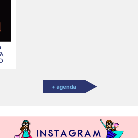
O
A
MO
+ agenda