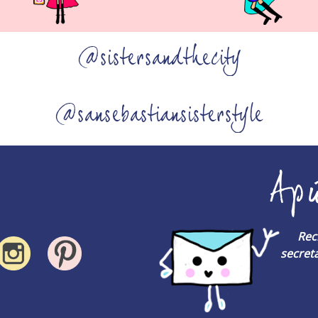
@sistersandthecity
@sansebastiansisterstyle
Ap
Rec
secreta