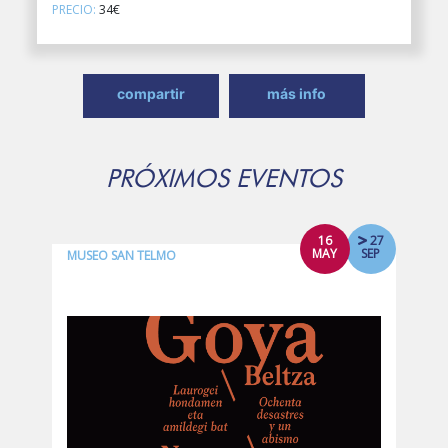
PRECIO:
34€
compartir
más info
PRÓXIMOS EVENTOS
16
27
MAY
SEP
MUSEO SAN TELMO