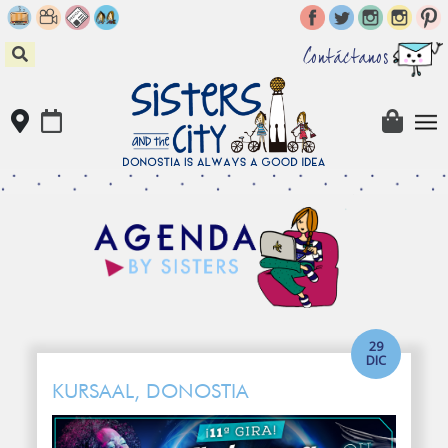
Skip
to
content
Contáctanos
29
DIC
KURSAAL, DONOSTIA