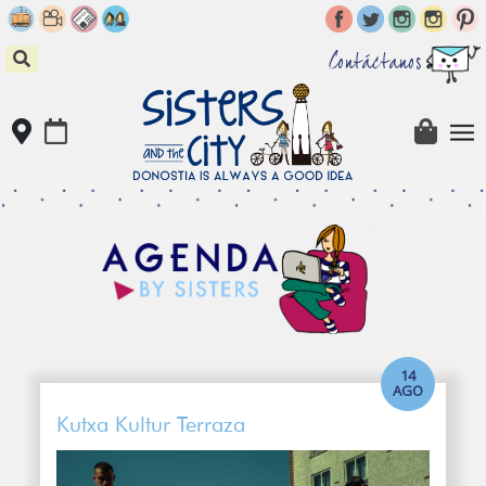
Skip
to
content
Contáctanos
14
AGO
Kutxa Kultur Terraza