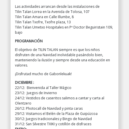
Las actividades arrancan desde las instalaciones de
Tilin Talan Lorea en la Avenida de Tolosa, 107
Tilin Talan Amara en Calle Illumbe, 8
Tilin Talan Txofre, Txofre plaza, 13
Tilin Talan Umetxo Hospitales en Pº Doctor Beguiristain 109,
bajo
PROGRAMACIÓN
El objetivo de TILIN TALAN siempre es que los niños
disfruten de una Navidad inolvidable pasándolo bien,
manteniendo la ilusión y siempre desde una educación en
valores.
¡Disfrutad mucho de Gabonlekuak!
DICIEMBRE :
22/12: Bienvenida al Taller Mágico
23/12: Juegos de Invierno
24/12: Vestidos de caseritos salimos a cantar y carta al
Olentzero
26/12: Photocall de Navidad y pinta caras
29/12: Visitamos el Belén de la Plaza de Guipúzcoa
30/12: Juegos tradicionales y Bingo de Navidad
31/12: San Silvestre TXIKI y cotillón de disfraces