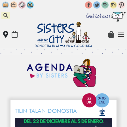
Skip
to
content
Contáctanos
22
05
DIC
ENE
TILIN TALAN DONOSTIA