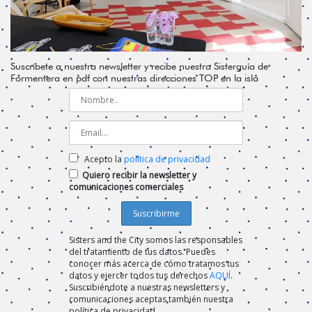
Suscríbete a nuestra newsletter y recibe nuestra Sisterguía de
Formentera en pdf con nuestras direcciones TOP en la isla
Acepto la
política de privacidad
Quiero recibir la newsletter y
comunicaciones comerciales
Sisters and the City somos las responsables
del tratamiento de tus datos. Puedes
conocer más acerca de cómo tratamos tus
datos y ejercer todos tus derechos
AQUÍ
.
Suscribiéndote a nuestras newsletters y
comunicaciones aceptas también nuestra
política de privacidad.