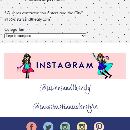
¿Quiéres contactar con Sisters and the City?
info@sistersandthecity.com
Categorías
Categorías
@sistersandthecity
@sansebastiansisterstyle