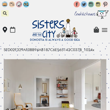
Skip
to
content
Contáctanos
SFD02F329AF0BB94AB187C6E565142C037B_1024x