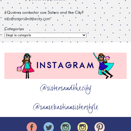
¿Quiéres contactar con Sisters and the City?
info@sistersandthecity.com
Categorías
Categorías
@sistersandthecity
@sansebastiansisterstyle