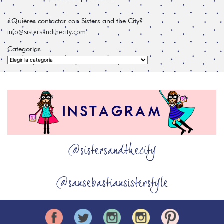
¿Quiéres contactar con Sisters and the City?
info@sistersandthecity.com
Categorías
Categorías
@sistersandthecity
@sansebastiansisterstyle