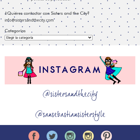
¿Quiéres contactar con Sisters and the City?
info@sistersandthecity.com
Categorías
Categorías
@sistersandthecity
@sansebastiansisterstyle