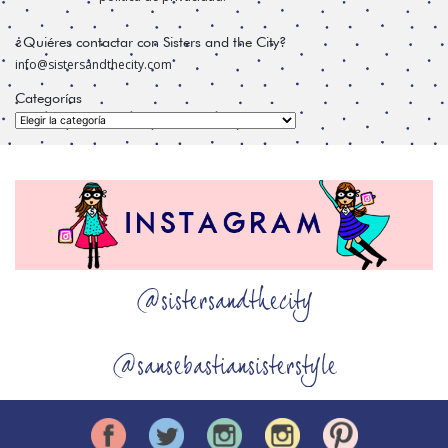
¿Quiéres contactar con Sisters and the City?
info@sistersandthecity.com
Categorías
Categorías
@sistersandthecity
@sansebastiansisterstyle