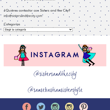
¿Quiéres contactar con Sisters and the City?
info@sistersandthecity.com
Categorías
Categorías
@sistersandthecity
@sansebastiansisterstyle