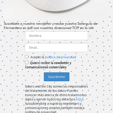
Suscríbete a nuestra newsletter y recibe nuestra Sisterguía de
Formentera en pdf con nuestras direcciones TOP en la isla
Acepto la
política de privacidad
Quiero recibir la newsletter y
comunicaciones comerciales
Sisters and the City somos las responsables
del tratamiento de tus datos. Puedes
conocer más acerca de cómo tratamos tus
datos y ejercer todos tus derechos
AQUÍ
.
Suscribiéndote a nuestras newsletters y
comunicaciones aceptas también nuestra
política de privacidad.