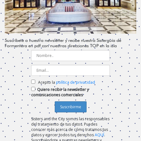
Suscríbete a nuestra newsletter y recibe nuestra Sisterguía de
Formentera en pdf con nuestras direcciones TOP en la isla
Acepto la
política de privacidad
Quiero recibir la newsletter y
comunicaciones comerciales
Sisters and the City somos las responsables
del tratamiento de tus datos. Puedes
conocer más acerca de cómo tratamos tus
datos y ejercer todos tus derechos
AQUÍ
.
Suscribiéndote a nuestras newsletters y