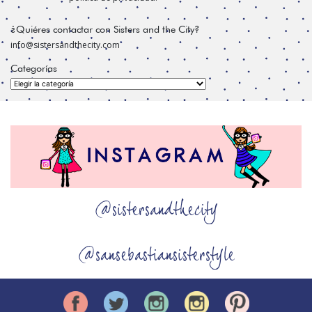
¿Quiéres contactar con Sisters and the City?
info@sistersandthecity.com
Categorías
Categorías
@sistersandthecity
@sansebastiansisterstyle