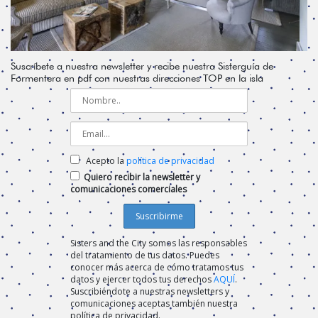
Suscríbete a nuestra newsletter y recibe nuestra Sisterguía de
Formentera en pdf con nuestras direcciones TOP en la isla
Acepto la
política de privacidad
Quiero recibir la newsletter y
comunicaciones comerciales
Sisters and the City somos las responsables
del tratamiento de tus datos. Puedes
conocer más acerca de cómo tratamos tus
datos y ejercer todos tus derechos
AQUÍ
.
Suscribiéndote a nuestras newsletters y
comunicaciones aceptas también nuestra
política de privacidad.