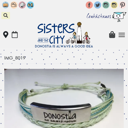
Skip
to
content
Contáctanos
IMG_8019