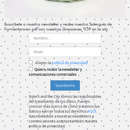
Suscríbete a nuestra newsletter y recibe nuestra Sisterguía de
Formentera en pdf con nuestras direcciones TOP en la isla
Acepto la
política de privacidad
Quiero recibir la newsletter y
comunicaciones comerciales
Sisters and the City somos las responsables
del tratamiento de tus datos. Puedes
conocer más acerca de cómo tratamos tus
datos y ejercer todos tus derechos
AQUÍ
.
Suscribiéndote a nuestras newsletters y
comunicaciones aceptas también nuestra
política de privacidad.