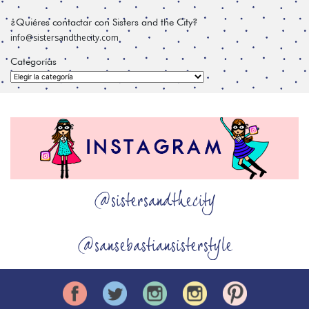
¿Quiéres contactar con Sisters and the City?
info@sistersandthecity.com
Categorías
Categorías
@sistersandthecity
@sansebastiansisterstyle