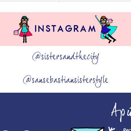
@sistersandthecity
@sansebastiansisterstyle
Ap
Rec