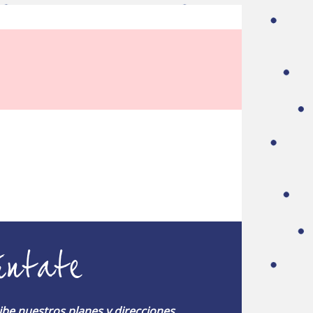
úntate
ibe nuestros planes y direcciones