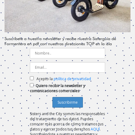
Suscríbete a nuestra newsletter y recibe nuestra Sisterguía de
Formentera en pdf con nuestras direcciones TOP en la isla
Acepto la
política de privacidad
Quiero recibir la newsletter y
comunicaciones comerciales
Sisters and the City somos las responsables
del tratamiento de tus datos. Puedes
conocer más acerca de cómo tratamos tus
datos y ejercer todos tus derechos
AQUÍ
.
Suscribiéndote a nuestras newsletters y