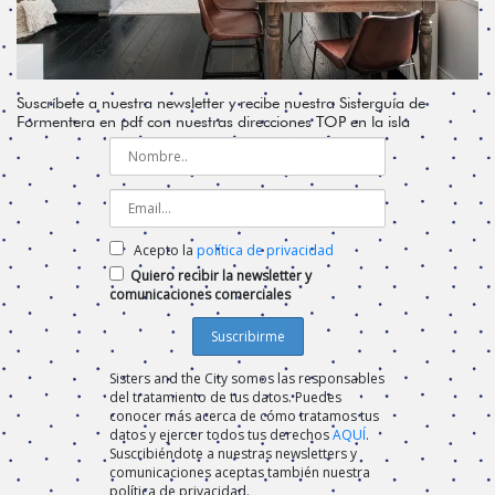
Suscríbete a nuestra newsletter y recibe nuestra Sisterguía de
Formentera en pdf con nuestras direcciones TOP en la isla
Acepto la
política de privacidad
Quiero recibir la newsletter y
comunicaciones comerciales
Sisters and the City somos las responsables
del tratamiento de tus datos. Puedes
conocer más acerca de cómo tratamos tus
datos y ejercer todos tus derechos
AQUÍ
.
Suscribiéndote a nuestras newsletters y
comunicaciones aceptas también nuestra
política de privacidad.