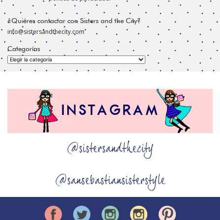
¿Quiéres contactar con Sisters and the City?
info@sistersandthecity.com
Categorías
Categorías
@sistersandthecity
@sansebastiansisterstyle