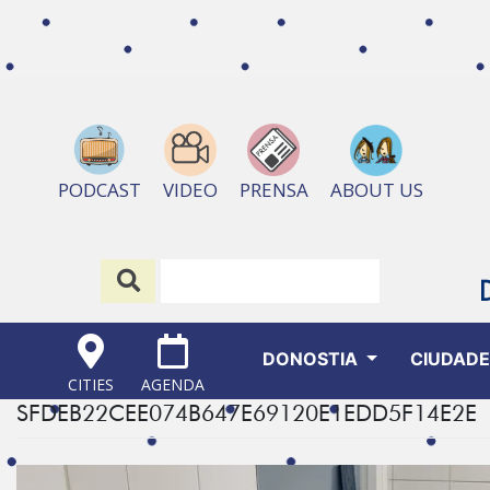
ABOUT US
PODCAST
VIDEO
PRENSA
DONOSTIA
CIUDAD
CITIES
AGENDA
SFDEB22CEE074B647E69120E1EDD5F14E2E