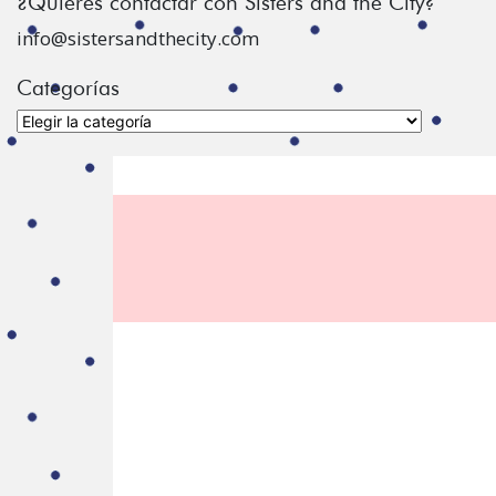
¿Quiéres contactar con Sisters and the City?
info@sistersandthecity.com
Categorías
Categorías