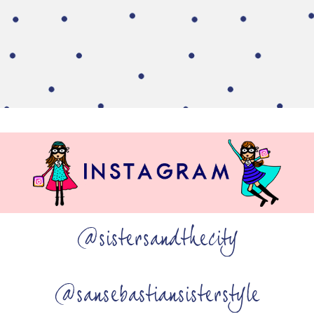
@sistersandthecity
@sansebastiansisterstyle