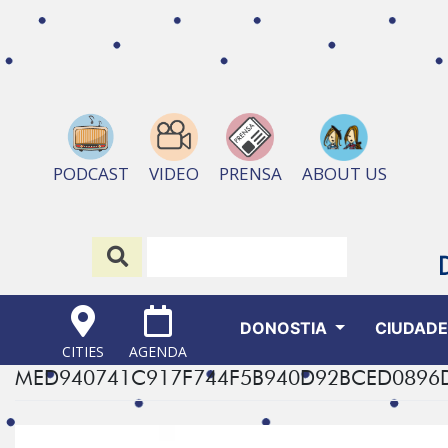
ABOUT US
PODCAST
VIDEO
PRENSA
DONOSTIA
CIUDAD
CITIES
AGENDA
MED940741C917F744F5B940D92BCED0896