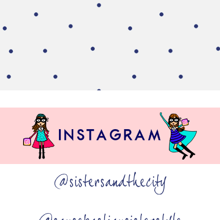
@sistersandthecity