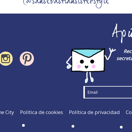
@sansebastiansisterstyle
Ap
Rec
secreta
he City
Política de cookies
Política de privacidad
Co