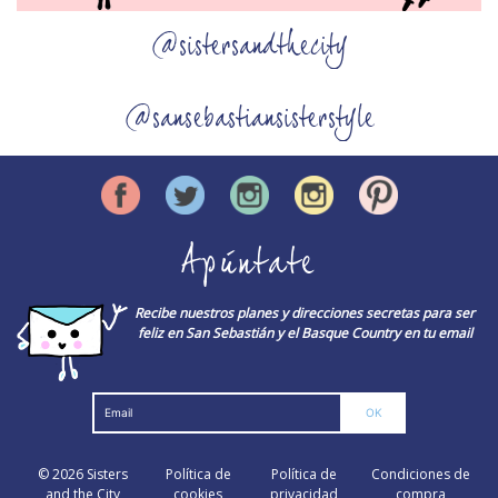
@sistersandthecity
@sansebastiansisterstyle
Apúntate
Recibe nuestros planes y direcciones secretas para ser
feliz en San Sebastián y el Basque Country en tu email
© 2026
Sisters
Política de
Política de
Condiciones de
and the City
cookies
privacidad
compra