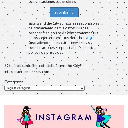
comunicaciones comerciales
Sisters and the City somos las responsables
del tratamiento de tus datos. Puedes
conocer más acerca de cómo tratamos tus
datos y ejercer todos tus derechos
AQUÍ
.
Suscribiéndote a nuestras newsletters y
comunicaciones aceptas también nuestra
política de privacidad.
¿Quiéres contactar con Sisters and the City?
info@sistersandthecity.com
Categorías
Categorías