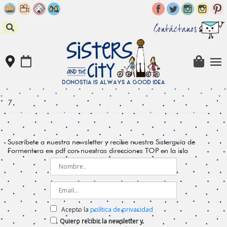
Skip
to
content
Contáctanos
7
Suscríbete a nuestra newsletter y recibe nuestra Sisterguía de
Formentera en pdf con nuestras direcciones TOP en la isla
Acepto la
política de privacidad
Quiero recibir la newsletter y