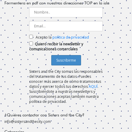
Formentera en pdf con nuestras direcciones TOP en la isla
Acepto la
política de privacidad
Quiero recibir la newsletter y
comunicaciones comerciales
Sisters and the City somos las responsables
del tratamiento de tus datos. Puedes
conocer más acerca de cómo tratamos tus
datos y ejercer todos tus derechos
AQUÍ
.
Suscribiéndote a nuestras newsletters y
comunicaciones aceptas también nuestra
política de privacidad.
¿Quiéres contactar con Sisters and the City?
info@sistersandthecity.com
Categorías