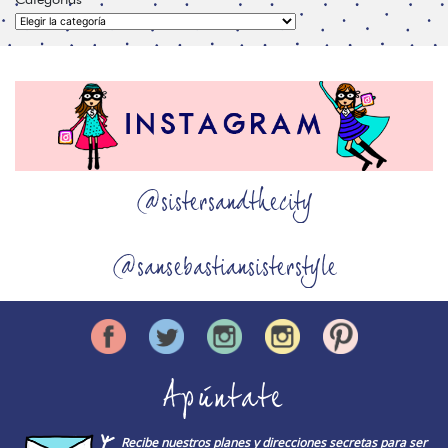
Categorías
@sistersandthecity
@sansebastiansisterstyle
Apúntate
Recibe nuestros planes y direcciones secretas para ser