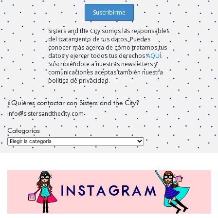
Sisters and the City somos las responsables
del tratamiento de tus datos. Puedes
conocer más acerca de cómo tratamos tus
datos y ejercer todos tus derechos
AQUÍ
.
Suscribiéndote a nuestras newsletters y
comunicaciones aceptas también nuestra
política de privacidad.
¿Quiéres contactar con Sisters and the City?
info@sistersandthecity.com
Categorías
Categorías