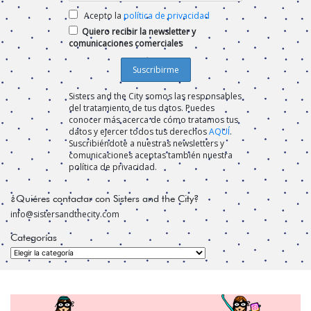
Acepto la
política de privacidad
Quiero recibir la newsletter y
comunicaciones comerciales
Sisters and the City somos las responsables
del tratamiento de tus datos. Puedes
conocer más acerca de cómo tratamos tus
datos y ejercer todos tus derechos
AQUÍ
.
Suscribiéndote a nuestras newsletters y
comunicaciones aceptas también nuestra
política de privacidad.
¿Quiéres contactar con Sisters and the City?
info@sistersandthecity.com
Categorías
Categorías