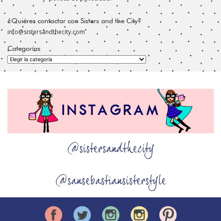
¿Quiéres contactar con Sisters and the City?
info@sistersandthecity.com
Categorías
Categorías
@sistersandthecity
@sansebastiansisterstyle