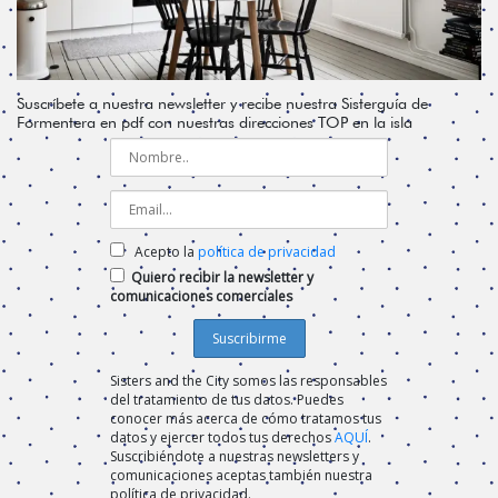
Suscríbete a nuestra newsletter y recibe nuestra Sisterguía de
Formentera en pdf con nuestras direcciones TOP en la isla
Acepto la
política de privacidad
Quiero recibir la newsletter y
comunicaciones comerciales
Sisters and the City somos las responsables
del tratamiento de tus datos. Puedes
conocer más acerca de cómo tratamos tus
datos y ejercer todos tus derechos
AQUÍ
.
Suscribiéndote a nuestras newsletters y
comunicaciones aceptas también nuestra
política de privacidad.