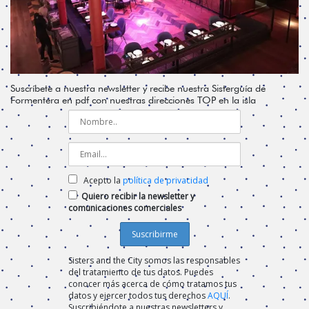
Suscríbete a nuestra newsletter y recibe nuestra Sisterguía de
Formentera en pdf con nuestras direcciones TOP en la isla
Acepto la
política de privacidad
Quiero recibir la newsletter y
comunicaciones comerciales
Sisters and the City somos las responsables
del tratamiento de tus datos. Puedes
conocer más acerca de cómo tratamos tus
datos y ejercer todos tus derechos
AQUÍ
.
Suscribiéndote a nuestras newsletters y