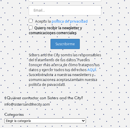
Acepto la
política de privacidad
Quiero recibir la newsletter y
comunicaciones comerciales
Sisters and the City somos las responsables
del tratamiento de tus datos. Puedes
conocer más acerca de cómo tratamos tus
datos y ejercer todos tus derechos
AQUÍ
.
Suscribiéndote a nuestras newsletters y
comunicaciones aceptas también nuestra
política de privacidad.
¿Quiéres contactar con Sisters and the City?
info@sistersandthecity.com
Categorías
Categorías