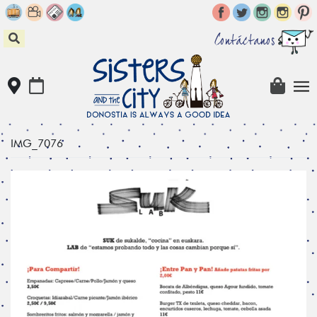
Skip
to
content
Contáctanos
IMG_7076