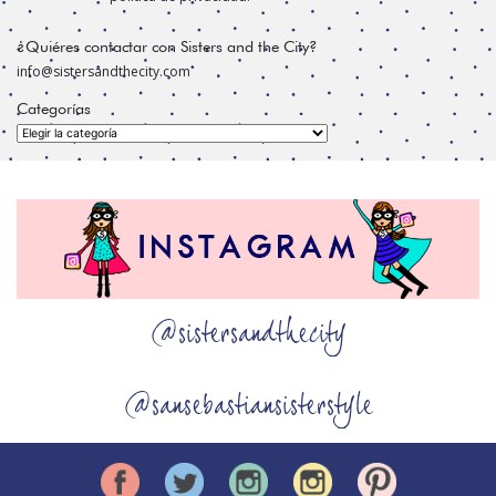
¿Quiéres contactar con Sisters and the City?
info@sistersandthecity.com
Categorías
Categorías
@sistersandthecity
@sansebastiansisterstyle