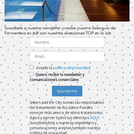
Suscríbete a nuestra newsletter y recibe nuestra Sisterguía de
Formentera en pdf con nuestras direcciones TOP en la isla
Acepto la
política de privacidad
Quiero recibir la newsletter y
comunicaciones comerciales
Sisters and the City somos las responsables
del tratamiento de tus datos. Puedes
conocer más acerca de cómo tratamos tus
datos y ejercer todos tus derechos
AQUÍ
.
Suscribiéndote a nuestras newsletters y
comunicaciones aceptas también nuestra
política de privacidad.