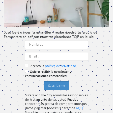
Suscríbete a nuestra newsletter y recibe nuestra Sisterguía de
Formentera en pdf con nuestras direcciones TOP en la isla
Acepto la
política de privacidad
Quiero recibir la newsletter y
comunicaciones comerciales
Sisters and the City somos las responsables
del tratamiento de tus datos. Puedes
conocer más acerca de cómo tratamos tus
datos y ejercer todos tus derechos
AQUÍ
.
Suscribiéndote a nuestras newsletters y