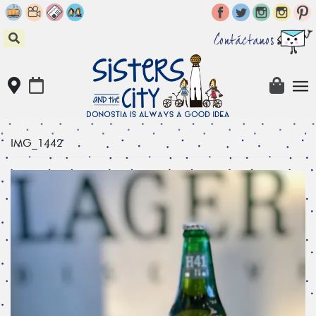
Skip
to
content
Contáctanos
IMG_1442