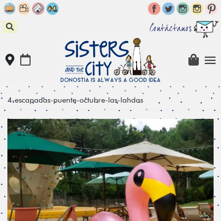
Skip
to
content
Contáctanos
4-escapadas-puente-octubre-las-landas