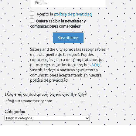
Acepto la
política de privacidad
Quiero recibir la newsletter y
comunicaciones comerciales
Sisters and the City somos las responsables
del tratamiento de tus datos. Puedes
conocer más acerca de cómo tratamos tus
datos y ejercer todos tus derechos
AQUÍ
.
Suscribiéndote a nuestras newsletters y
comunicaciones aceptas también nuestra
política de privacidad.
¿Quiéres contactar con Sisters and the City?
info@sistersandthecity.com
Categorías
Categorías