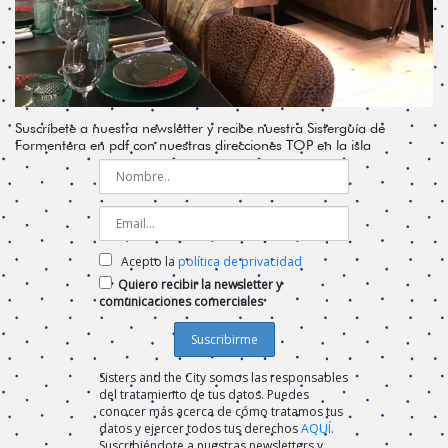
Suscríbete a nuestra newsletter y recibe nuestra Sisterguía de
Formentera en pdf con nuestras direcciones TOP en la isla
Acepto la
política de privacidad
Quiero recibir la newsletter y
comunicaciones comerciales
Sisters and the City somos las responsables
del tratamiento de tus datos. Puedes
conocer más acerca de cómo tratamos tus
datos y ejercer todos tus derechos
AQUÍ
.
Suscribiéndote a nuestras newsletters y