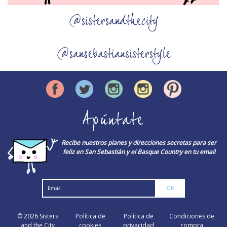
@sistersandthecity
@sansebastiansisterstyle
Apúntate
Recibe nuestros planes y direcciones secretas para ser
feliz en San Sebastián y el Basque Country en tu email
© 2026
Sisters
Política de
Política de
Condiciones de
and the City
cookies
privacidad
compra