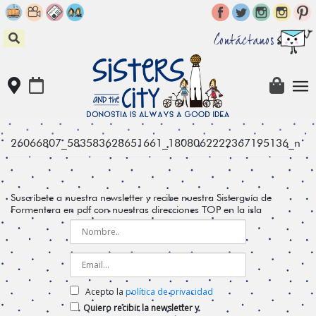
Skip
to
content
Contáctanos
26066807_583583628651661_1808062222367195136_n
Suscríbete a nuestra newsletter y recibe nuestra Sisterguía de
Formentera en pdf con nuestras direcciones TOP en la isla
Acepto la
política de privacidad
Quiero recibir la newsletter y