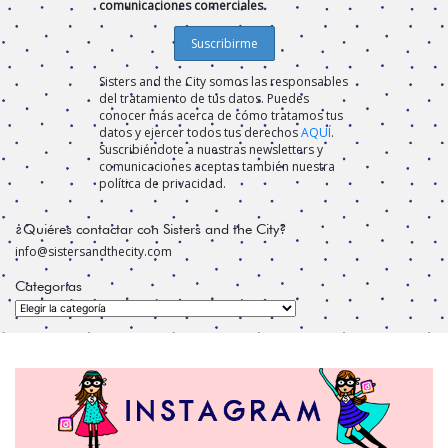
comunicaciones comerciales
Sisters and the City somos las responsables
del tratamiento de tus datos. Puedes
conocer más acerca de cómo tratamos tus
datos y ejercer todos tus derechos
AQUÍ
.
Suscribiéndote a nuestras newsletters y
comunicaciones aceptas también nuestra
política de privacidad.
¿Quiéres contactar con Sisters and the City?
info@sistersandthecity.com
Categorías
Categorías