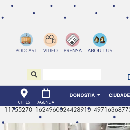
ABOUT US
PODCAST
VIDEO
PRENSA
DONOSTIA
CIUDAD
CITIES
AGENDA
11755270_1624960024428910_4971636877