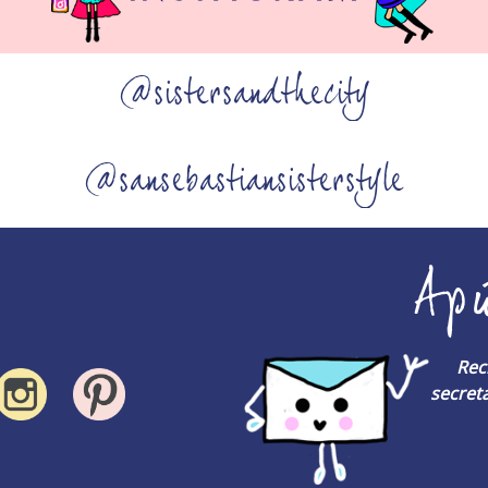
@sistersandthecity
@sansebastiansisterstyle
Ap
Rec
secreta