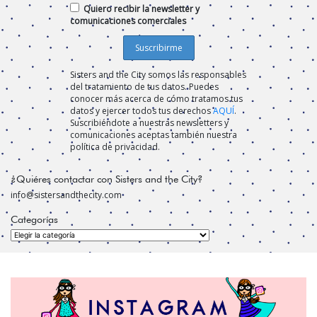
Quiero recibir la newsletter y
comunicaciones comerciales
Sisters and the City somos las responsables
del tratamiento de tus datos. Puedes
conocer más acerca de cómo tratamos tus
datos y ejercer todos tus derechos
AQUÍ
.
Suscribiéndote a nuestras newsletters y
comunicaciones aceptas también nuestra
política de privacidad.
¿Quiéres contactar con Sisters and the City?
info@sistersandthecity.com
Categorías
Categorías