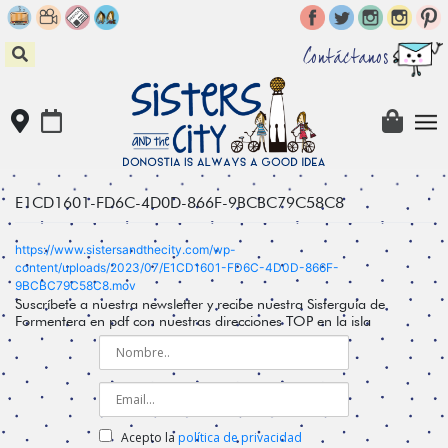
Skip
to
content
Contáctanos
E1CD1601-FD6C-4D0D-866F-9BCBC79C58C8
https://www.sistersandthecity.com/wp-
content/uploads/2023/07/E1CD1601-FD6C-4D0D-866F-
9BCBC79C58C8.mov
Suscríbete a nuestra newsletter y recibe nuestra Sisterguía de
Formentera en pdf con nuestras direcciones TOP en la isla
Acepto la
política de privacidad