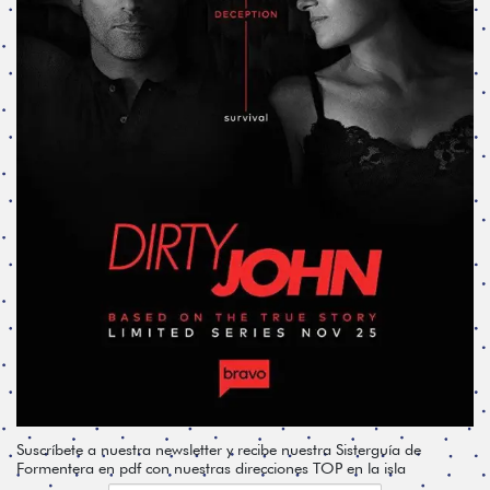
Suscríbete a nuestra newsletter y recibe nuestra Sisterguía de
Formentera en pdf con nuestras direcciones TOP en la isla