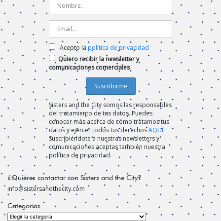
Acepto la
política de privacidad
Quiero recibir la newsletter y
comunicaciones comerciales
Sisters and the City somos las responsables
del tratamiento de tus datos. Puedes
conocer más acerca de cómo tratamos tus
datos y ejercer todos tus derechos
AQUÍ
.
Suscribiéndote a nuestras newsletters y
comunicaciones aceptas también nuestra
política de privacidad.
¿Quiéres contactar con Sisters and the City?
info@sistersandthecity.com
Categorías
Categorías