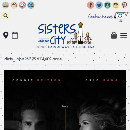
Skip
to
content
Contáctanos
dirty_john-572967440-large