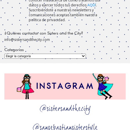
conocer más acerca de cómo tratamos tus
datos y ejercer todos tus derechos
AQUÍ
.
Suscribiéndote a nuestras newsletters y
comunicaciones aceptas también nuestra
política de privacidad.
¿Quiéres contactar con Sisters and the City?
info@sistersandthecity.com
Categorías
Categorías
@sistersandthecity
@sansebastiansisterstyle