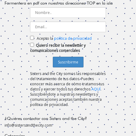
Formentera en pdf con nuestras direcciones TOP en la isla
Acepto la
política de privacidad
Quiero recibir la newsletter y
comunicaciones comerciales
Sisters and the City somos las responsables
del tratamiento de tus datos. Puedes
conocer más acerca de cómo tratamos tus
datos y ejercer todos tus derechos
AQUÍ
.
Suscribiéndote a nuestras newsletters y
comunicaciones aceptas también nuestra
política de privacidad.
¿Quiéres contactar con Sisters and the City?
info@sistersandthecity.com
Categorías