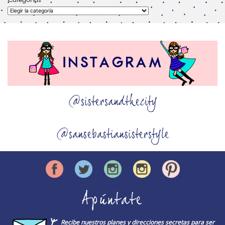
Categorías
@sistersandthecity
@sansebastiansisterstyle
Apúntate
Recibe nuestros planes y direcciones secretas para ser