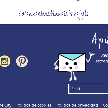
@sansebastiansisterstyle
Ap
Rec
secreta
he City
Política de cookies
Política de privacidad
Co