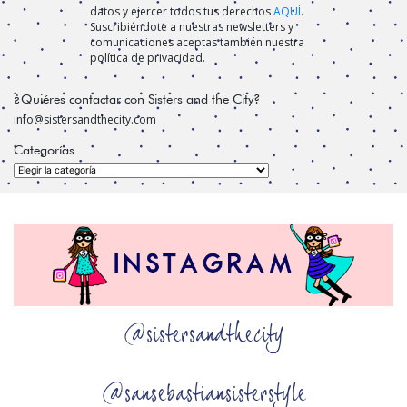
datos y ejercer todos tus derechos
AQUÍ
.
Suscribiéndote a nuestras newsletters y
comunicaciones aceptas también nuestra
política de privacidad.
¿Quiéres contactar con Sisters and the City?
info@sistersandthecity.com
Categorías
Categorías
@sistersandthecity
@sansebastiansisterstyle