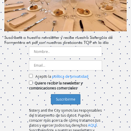
Suscríbete a nuestra newsletter y recibe nuestra Sisterguía de
Formentera en pdf con nuestras direcciones TOP en la isla
Acepto la
política de privacidad
Quiero recibir la newsletter y
comunicaciones comerciales
Sisters and the City somos las responsables
del tratamiento de tus datos. Puedes
conocer más acerca de cómo tratamos tus
datos y ejercer todos tus derechos
AQUÍ
.
Suscribiéndote a nuestras newsletters y