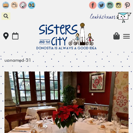
Skip
to
content
Contáctanos
unnamed-31