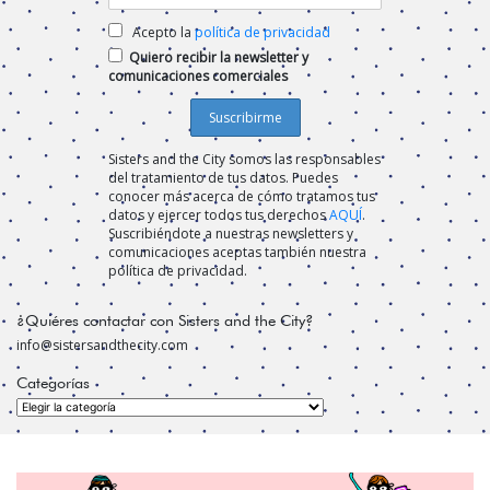
Acepto la
política de privacidad
Quiero recibir la newsletter y
comunicaciones comerciales
Sisters and the City somos las responsables
del tratamiento de tus datos. Puedes
conocer más acerca de cómo tratamos tus
datos y ejercer todos tus derechos
AQUÍ
.
Suscribiéndote a nuestras newsletters y
comunicaciones aceptas también nuestra
política de privacidad.
¿Quiéres contactar con Sisters and the City?
info@sistersandthecity.com
Categorías
Categorías