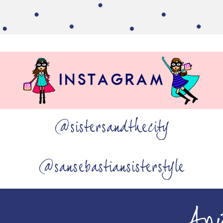
@sistersandthecity
@sansebastiansisterstyle