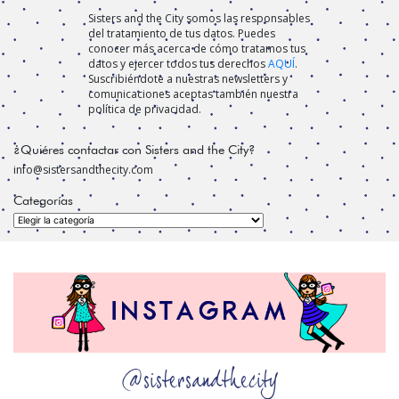
Sisters and the City somos las responsables
del tratamiento de tus datos. Puedes
conocer más acerca de cómo tratamos tus
datos y ejercer todos tus derechos
AQUÍ
.
Suscribiéndote a nuestras newsletters y
comunicaciones aceptas también nuestra
política de privacidad.
¿Quiéres contactar con Sisters and the City?
info@sistersandthecity.com
Categorías
Categorías
@sistersandthecity