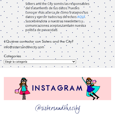
Sisters and the City somos las responsables
del tratamiento de tus datos. Puedes
conocer más acerca de cómo tratamos tus
datos y ejercer todos tus derechos
AQUÍ
.
Suscribiéndote a nuestras newsletters y
comunicaciones aceptas también nuestra
política de privacidad.
¿Quiéres contactar con Sisters and the City?
info@sistersandthecity.com
Categorías
Categorías
@sistersandthecity