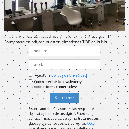
Suscríbete a nuestra newsletter y recibe nuestra Sisterguía de
Formentera en pdf con nuestras direcciones TOP en la isla
Acepto la
política de privacidad
Quiero recibir la newsletter y
comunicaciones comerciales
Sisters and the City somos las responsables
del tratamiento de tus datos. Puedes
conocer más acerca de cómo tratamos tus
datos y ejercer todos tus derechos
AQUÍ
.
Suscribiéndote a nuestras newsletters y