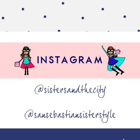
@sistersandthecity
@sansebastiansisterstyle